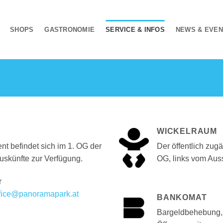
SHOPS
GASTRONOMIE
SERVICE & INFOS
NEWS & EVE
WICKELRAUM
 befindet sich im 1. OG der
Der öffentlich zug
Auskünfte zur Verfügung.
OG, links vom Ausst
r
fice@panoramapark.at
BANKOMAT
Bargeldbehebung,