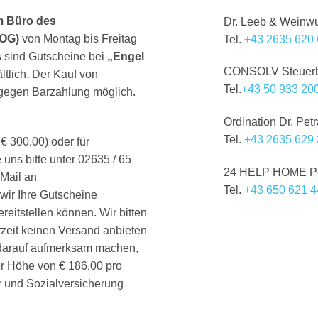
im Büro des
Dr. Leeb & Weinw
 OG)
von Montag bis Freitag
Tel.
+43 2635 620 
s sind Gutscheine bei
„Engel
CONSOLV Steuerbe
ltlich. Der Kauf von
Tel.
+43 50 933 20
 gegen Barzahlung möglich.
Ordination Dr. Petr
Tel.
+43 2635 629 
€ 300,00) oder für
 uns bitte unter 02635 / 65
24 HELP HOME Pe
 Mail an
Tel.
+43 650 621 4
 wir Ihre Gutscheine
reitstellen können. Wir bitten
rzeit keinen Versand anbieten
 darauf aufmerksam machen,
er Höhe von € 186,00 pro
r und Sozialversicherung