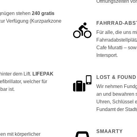
Öffnungszeiten vo
rgnügen stehen
240 gratis
zur Verfügung (Kurzparkzone
FAHRRAD-ABS
Für alle, die uns 
Fahrradabstellplä
Cafe Muratti – sow
Intersport.
hinter dem Lift.
LIFEPAK
LOST & FOUND
fibrillator, welcher für
Wir nehmen Fund
ar ist.
an und bewahren si
Uhren, Schlüssel e
Fundamt der Stadt
SMAARTY
en mit körperlicher