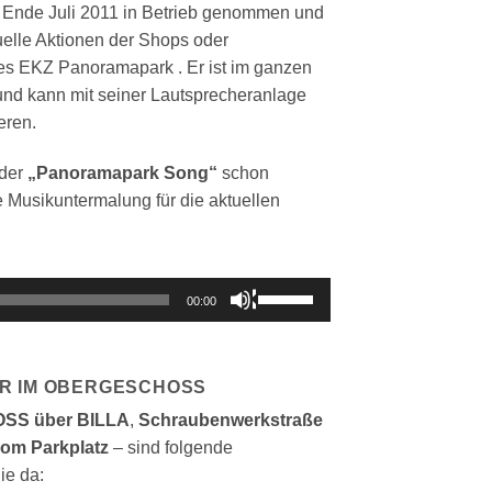
Ende Juli 2011 in Betrieb genommen und
tuelle Aktionen der Shops oder
es EKZ Panoramapark . Er ist im ganzen
und kann mit seiner Lautsprecheranlage
eren.
 der
„Panoramapark Song“
schon
ie Musikuntermalung für die aktuellen
Pfeiltasten
00:00
Hoch/Runter
benutzen,
um
R IM OBERGESCHOSS
die
S über BILLA
,
Schraubenwerkstraße
Lautstärke
vom Parkplatz
– sind folgende
zu
ie da:
regeln.