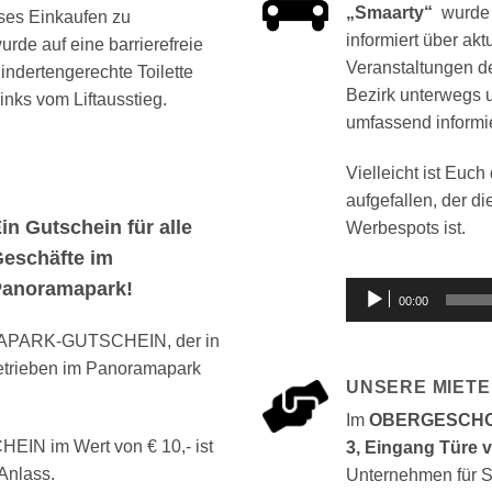
„Smaarty“
wurde 
ses Einkaufen zu
informiert über ak
rde auf eine barrierefreie
Veranstaltungen d
indertengerechte Toilette
Bezirk unterwegs 
links vom Liftausstieg.
umfassend informi
Vielleicht ist Euch
aufgefallen, der d
in Gutschein für alle
Werbespots ist.
eschäfte im
Panoramapark!
Audio-
00:00
Player
MAPARK-GUTSCHEIN, der in
etrieben im Panoramapark
UNSERE MIETE
Im
OBERGESCHOS
 im Wert von € 10,- ist
3, Eingang Türe 
Anlass.
Unternehmen für S