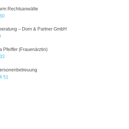
urm Rechtsanwälte
60
ratung – Dorn & Partner GmbH
0
a Pfeiffer (Frauenärztin)
33
rsonenbetreuung
4 51